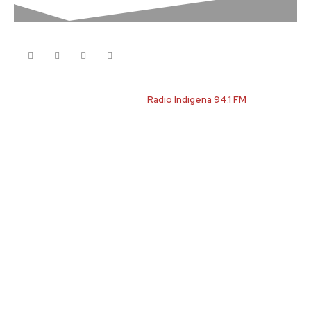
Voces Indigenas Media
News
Migration
Education
Health
Indigenous People
Voces Indigenas
Radio Indigena 94.1 FM
Company
Each template in our ever growing studio library
can be added and moved around within any page
effortlessly with one click.
About us
Contact us