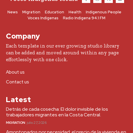
News
Migration
Education
Health
Indigenous People
Voces Indigenas
Radio Indigena 94.1 FM
Company
Each template in our ever growing studio library
can be added and moved around within any page
effortlessly with one click.
About us
Contact us
Latest
Detrás de cada cosecha: El dolor invisible de los
trabajadores migrantes en la Costa Central.
MIGRATION
julio 27, 2026
Amontonados por necesidad: el precio de la vivienda en