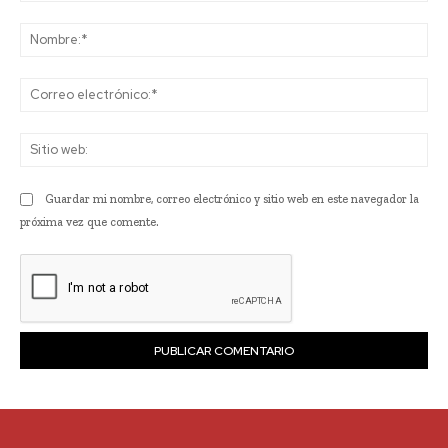
Comentario:
No
Co
ele
Sit
we
Guardar mi nombre, correo electrónico y sitio web en este navegador la
próxima vez que comente.