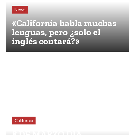
News
«California habla muchas
lenguas, pero ¿solo el
inglés contará?»
California
8 DE MARZO DIA